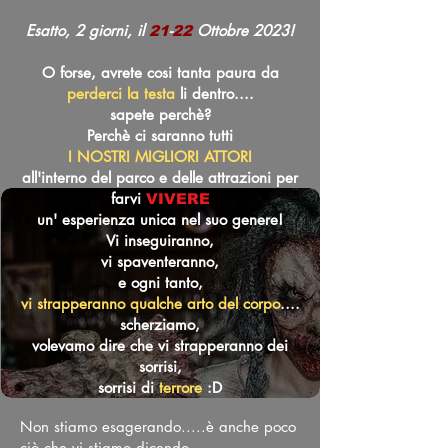
Esatto, 2 giorni, il
-
Ottobre 2023!
21
2
2
O forse, avrete cosi tanta paura da
perderci la testa
li dentro....
sapete perchè?
Perchè ci saranno tutti
I NOSTRI MIGLIORI ATTORI
all'interno del parco e delle attrazioni per
farvi
VIVERE
un' esperienza unica nel suo genere!
Vi inseguiranno,
vi spaventeranno,
e ogni tanto,
vi strapperanno qualche arto del corpo
....
scherziamo,
volevamo dire che vi strapperanno dei
sorrisi,
sorrisi di
terrore
:D
Non stiamo esagerando.....è anche poco
ciò che vi stiamo dicendo......