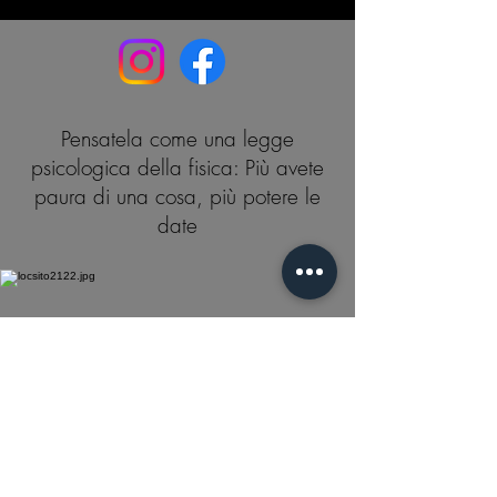
Pensatela come una legge
psicologica della fisica: Più avete
paura di una cosa, più potere le
date