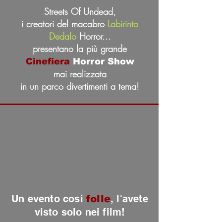
Streets Of Undead,
i creatori del macabro
Labirinto
Dedalo
Horror...
presentano la più grande
Cinefiera
Horror Show
mai realizzata
in un parco divertimenti a tema!
Un evento cosi
, l'avete
folle
visto solo nei film!