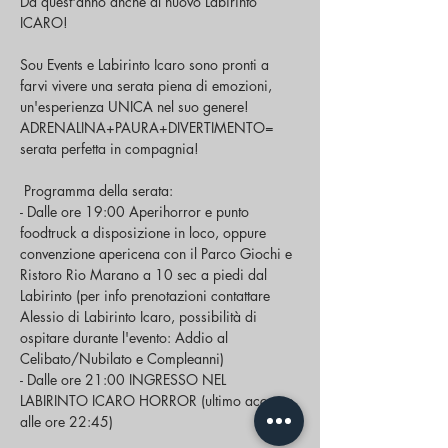
Da quest'anno anche al nuovo Labirinto 
ICARO!
Sou Events e Labirinto Icaro sono pronti a 
farvi vivere una serata piena di emozioni, 
un'esperienza UNICA nel suo genere! 
ADRENALINA+PAURA+DIVERTIMENTO= 
serata perfetta in compagnia!
 Programma della serata:
- Dalle ore 19:00 Aperihorror e punto 
foodtruck a disposizione in loco, oppure 
convenzione apericena con il Parco Giochi e 
Ristoro Rio Marano a 10 sec a piedi dal 
Labirinto (per info prenotazioni contattare 
Alessio di Labirinto Icaro, possibilità di 
ospitare durante l'evento: Addio al 
Celibato/Nubilato e Compleanni)
- Dalle ore 21:00 INGRESSO NEL 
LABIRINTO ICARO HORROR (ultimo accesso 
alle ore 22:45)