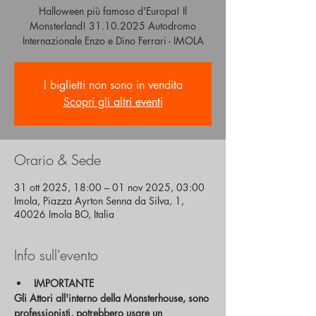
Halloween più famoso d'Europa! Il
Monsterland! 31.10.2025 Autodromo
Internazionale Enzo e Dino Ferrari - IMOLA
I biglietti non sono in vendita
Scopri gli altri eventi
Orario & Sede
31 ott 2025, 18:00 – 01 nov 2025, 03:00
Imola, Piazza Ayrton Senna da Silva, 1,
40026 Imola BO, Italia
Info sull'evento
IMPORTANTE
Gli Attori all'interno della Monsterhouse, sono 
professionisti, potrebbero usare un 