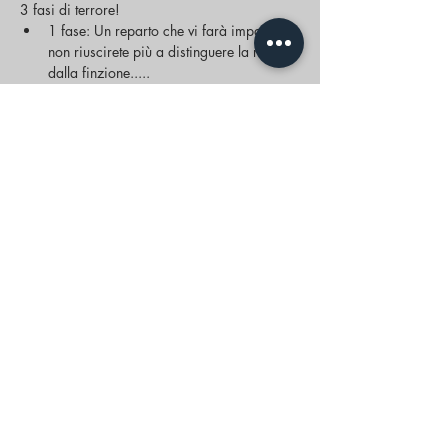
3 fasi di terrore!
1 fase: Un reparto che vi farà impazzire, 
non riuscirete più a distinguere la realtà 
dalla finzione.....
Mostra di più
Condividi questo evento
CONTATTACI