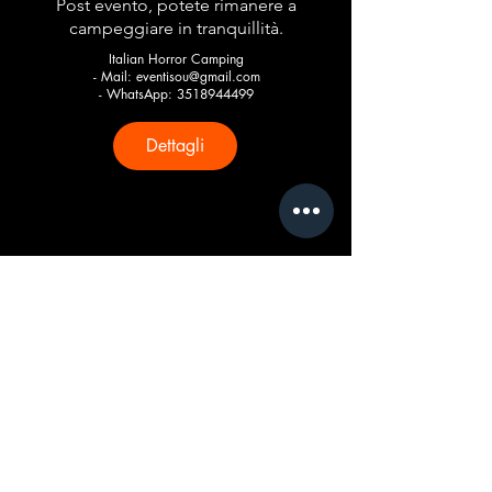
Post evento, potete rimanere a
campeggiare in tranquillità.
Italian Horror Camping
- Mail:
eventisou@gmail.com
- WhatsApp:
3518944499
Dettagli