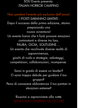
SOU Events presenta:
ITALIAN
HORROR CAMPING
Non perderti l'evento più esclusivo dell'anno!
- I POSTI SARANNO LIMITATI -
Dopo il successo della prima edizione, stiamo
preparando una
nuova avventura!
Un evento horror che ti farà provare emozioni
contrastanti e diverse tra loro,
PAURA, GIOIA, SOLITUDINE....
Un evento che racchiude diverse realtà di
sopravvivenza,
giochi di ruolo e strategie, sabotaggi,
competizioni, collaborazioni, ricompense.
Sarai in grado di essere un leader?
O sarai troppo debole per guidare il tuo
gruppo?
Pensi di conoscere abbastanza il tuo partner in
situazioni estreme?
Riuscirai a sopravvivere alla notte
SENZA MAI CHIUDERE GLI OCCHI?