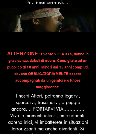
Perchè non sarete soli....
ATTENZIONE
:
Evento VIETATO a, donne in
gravidanza, deboli di cuo
re. Consigliato ad un
pubblico di 18 anni. Minori dai 15 anni compiuti,
devono OBBLIGATORIAMENTE essere
accompagnati da un genitore o tutore
maggiorenne.
I nostri Attori, potranno legarvi,
sporcarvi, trascinarvi, o peggio
ancora.... PORTARVI VIA..............
Vivrete momenti intensi, emozionanti,
adrenalinici, vi imbatterete in situazioni
terrorizzanti ma anche
divertenti!
Si