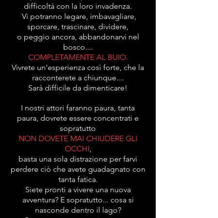
difficoltà con la loro invadenza.
Vi potranno legare, imbavagliare,
sporcare, trascinare, dividere,
o peggio ancora, abbandonarvi nel
bosco....
COMPLETAMENTE AL BUIO.
Vivrete un'esperienza così forte, che la
racconterete a chiunque....
Sarà difficile da dimenticare!
I nostri attori faranno paura, tanta
paura, dovrete essere concentrati e
sopratutto
NON DOVETE MAI CHIUDERE GLI
OCCHI
,
basta una sola distrazione per farvi
perdere ciò che avete guadagnato con
tanta fatica.
Siete pronti a vivere una nuova
avventura? E sopratutto... cosa si
nasconde dentro il lago?