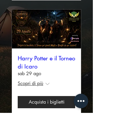
Harry Potter e il Torneo
di Icaro
sab 29 ago
Scopri di più
Acquista i biglietti
ACQUISTA I BIGLIETTI