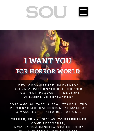
EVENTS AGENCY
I WANT YOU
FOR HORROR WORLD
DEVI ORGANIZZARE UN EVENTO?
SEI UN APPASSIONATO DELL'HORROR
E VORRESTI PROVARE L'EMOZIONE
DI ESSERE UN PERFORMER?
POSSIAMO AIUTARTI A REALIZZARE IL TUO
PERSONAGGIO, DAI COSTUMI AL MAKE-UP
O MASCHERE, E ALLA RECITAZIONE.
OPPURE, SE HAI GIA' AVUTO ESPERIENZE
COME PERFORMER,
INVIA LA TUA CANDIDATURA ED ENTRA
NELLA NOSTRA GRANDE E FOLLE