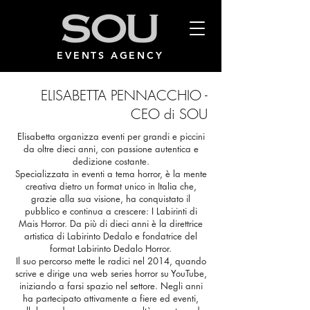
EVENTS AGENCY
ELISABETTA PENNACCHIO -
CEO di SOU
Elisabetta organizza eventi per grandi e piccini
da oltre dieci anni, con passione autentica e
dedizione costante.
Specializzata in eventi a tema horror, è la mente
creativa dietro un format unico in Italia che,
grazie alla sua visione, ha conquistato il
pubblico e continua a crescere: I Labirinti di
Mais Horror. Da più di dieci anni è la direttrice
artistica di Labirinto Dedalo e fondatrice del
format Labirinto Dedalo Horror.
Il suo percorso mette le radici nel 2014, quando
scrive e dirige una web series horror su YouTube,
iniziando a farsi spazio nel settore. Negli anni
ha partecipato attivamente a fiere ed eventi,