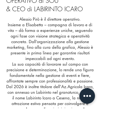
OPERATIVO di SOU
& CEO di LABIRINTO ICARO
Alessio Pirò è il direttore operativo.
Insieme a Elisabetta – compagna di lavoro e di
vita – dà forma a esperienze uniche, seguendo
ogni fase con visione strategica e operatività
concreta. Dall’organizzazione alla gestione
marketing, fino alla cura della grafica, Alessio è
presente in prima linea per garantire risultati
impeccabili ad ogni evento.
La sua capacità di lavorare sul campo con
precisione e determinazione, lo rende una figura
fondamentale nella gestione di eventi e fiere,
affrontate sempre con professionalità e passione.
Dal 2026 è inoltre titolare dell'Az.Agricola Icaro,
con annesso un Labirinto nel granoturco, da qui
il nome Labirinto Icaro a Cesena, la nuova
attrazione estiva pensata per coinvolgere e
sorprendere grandi e piccini, in pieno relax
lontano dalla città, con eventi a tema tutta la
stagione!